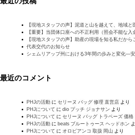
最近の投稿
【現地スタッフの声】泥道と山を越えて、地域と
【重要】当団体口座への不正利用（照会不能な入
【現地スタッフの声】助産の現場を知る私だから
代表交代のお知らせ
シェムリアップ州における3年間の歩みと変化―
最近のコメント
PHJの活動
に
セリーヌ バッグ 修理 直営店
より
PHJについて
に
dio プッチ ジョナサン
より
PHJについて
に
セリーヌ バッグ トラペーズ 価格
PHJの活動
に
beats ブルートゥース ヘッドホン
よ
PHJについて
に
オロビアンコ 取扱 岡山
より