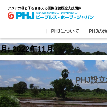
Skip
to
アジアの母と子をささえる国際保健医療支援団体
content
PHJについて
PHJの
月:
2022年11月
PHJ設