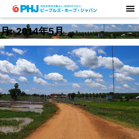
Skip
to
content
月:
2014年5月
衛生推進活動をすすめて