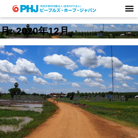
Skip
to
content
月:
2020年12月
新事業地レウェイ郡で活動を開始