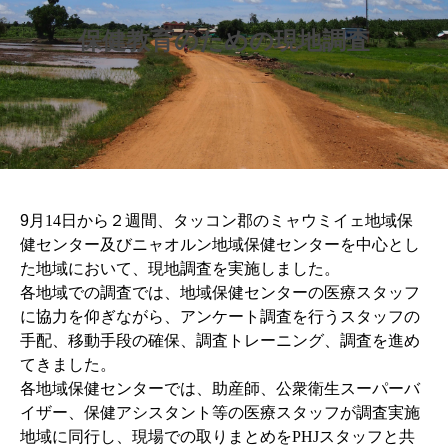
保健教育のための現地調査
9
月
14
日から２週間、
タッコン郡のミャウミイェ地域保
健センター及びニャオルン地域保健センターを中心とし
た地域において、現地調査を実施しました。
各地域での調査では、地域保健センターの医療スタッフ
に協力を仰ぎながら、アンケート調査を行うスタッフの
手配、移動手段の確保、調査トレーニング、調査を進め
てきました。
各地域保健センターでは、助産師、公衆衛生スーパーバ
イザー、保健アシスタント等の医療スタッフが調査実施
地域に同行し、現場での取りまとめを
PHJ
スタッフと共