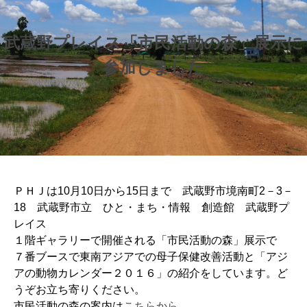
武蔵野プレイス「市民活動の森」展示に
参加しました
ＰＨＪは10月10日から15日まで 武蔵野市境南町2－3－
18 武蔵野市立 ひと・まち・情報 創造館 武蔵野プ
レイス
１階ギャラリーで開催される「市民活動の森」展示で
７番ブースで東南アジアでの母子保健改善活動と「アジ
アの動物カレンダー２０１６」の紹介をしています。ど
うぞお立ち寄りください。
市民活動の森の案内は
こちらから