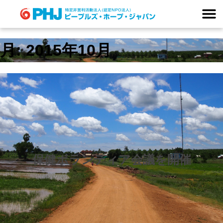
Skip
to
content
月:
2015年10月
保健ボランティア会議を開催