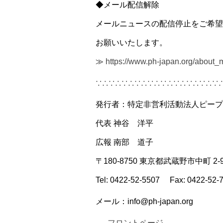
◆メール配信解除
メールニュースの配信停止をご希望
お願いいたします。
≫
https://www.ph-japan.org/about_
∵∴∵∴∵∴∵∴∵∴∵∴∵∴∵∴∵∴∵
発行者：特定非営利活動法人ピープ
代表 神谷 洋平
広報 南部 道子
〒180-8750 東京都武蔵野市中町 2-9
Tel: 0422-52-5507 Fax: 0422-52-
メール：info@ph-japan.org
フロントページ