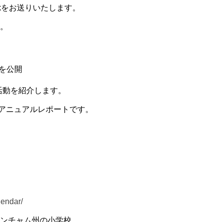
nkをお送りいたします。
。
トを公開
日の活動を紹介します。
のアニュアルレポートです。
lendar/
ンチャム州の小学校。