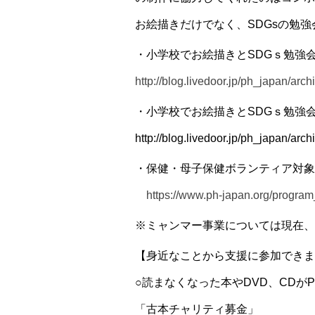
お絵描きだけでなく、SDGsの勉
・小学校でお絵描きとSDGｓ勉強会
http://blog.livedoor.jp/ph_japan/arc
・小学校でお絵描きとSDGｓ勉強会
http://blog.livedoor.jp/ph_japan/arc
・保健・母子保健ボランティア対象
https://www.ph-japan.org/progra
※ミャンマー事業については現在、
【身近なことから支援に参加できま
○読まなくなった本やDVD、CDが
「古本チャリティ募金」