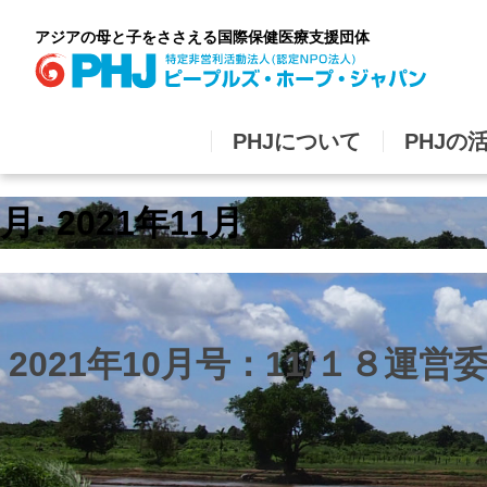
Skip
to
アジアの母と子をささえる国際保健医療支援団体
content
PHJについて
PHJの
月:
2021年11月
2021年10月号：11/１８運