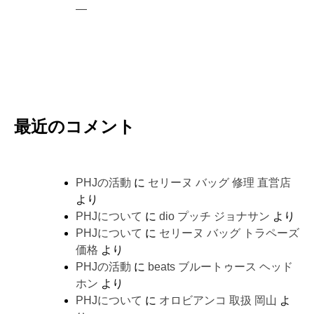
―
最近のコメント
PHJの活動
に
セリーヌ バッグ 修理 直営店
より
PHJについて
に
dio プッチ ジョナサン
より
PHJについて
に
セリーヌ バッグ トラペーズ
価格
より
PHJの活動
に
beats ブルートゥース ヘッド
ホン
より
PHJについて
に
オロビアンコ 取扱 岡山
よ