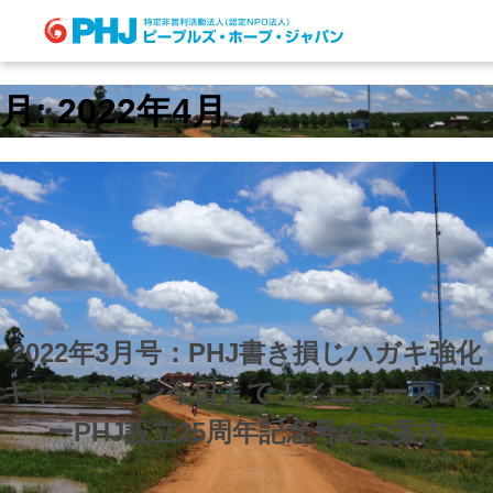
Skip
to
content
月:
2022年4月
2022年3月号：PHJ書き損じハガキ強化
キャンペーン今日まで！／ニュースレタ
ーPHJ設立25周年記念号のご案内