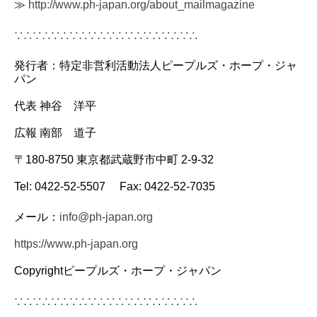
≫
http://www.ph-japan.org/about_mailmagazine
∵∴∵∴∵∴∵∴∵∴∵∴∵∴∵∴∵∴∵∴
発行者：特定非営利活動法人ピープルズ・ホープ・ジャ
パン
代表 神谷 洋平
広報 南部 道子
〒180-8750 東京都武蔵野市中町 2-9-32
Tel: 0422-52-5507 Fax: 0422-52-7035
メール：
info@ph-japan.org
https://www.ph-japan.org
Copyrightピープルズ・ホープ・ジャパン
∵∴∵∴∵∴∵∴∵∴∵∴∵∴∵∴∵∴∵∴