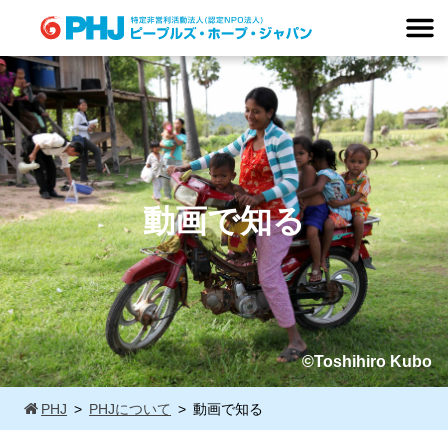
Skip
to
content
動画で知る
©Toshihiro Kubo
PHJ
PHJについて
動画で知る