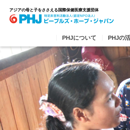
Skip
to
アジアの母と子をささえる国際保健医療支援団体
content
PHJについて
PHJの