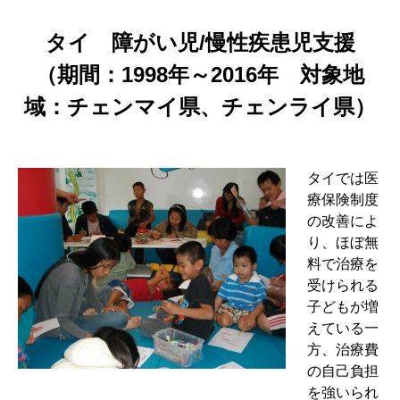
タイ 障がい児/慢性疾患児支援
（期間：1998年～2016年 対象地
域：チェンマイ県、チェンライ県）
タイでは医
療保険制度
の改善によ
り、ほぼ無
料で治療を
受けられる
子どもが増
えている一
方、治療費
の自己負担
を強いられ