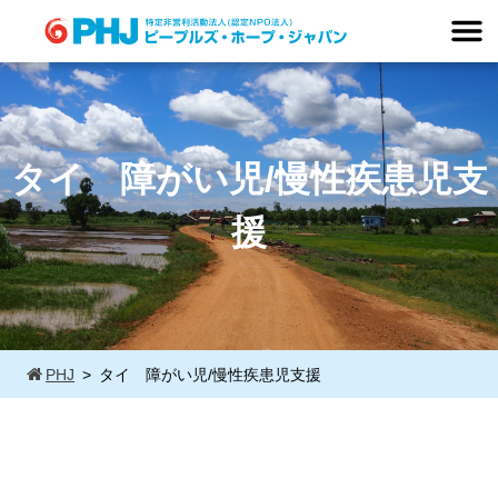
Skip
to
content
タイ 障がい児/慢性疾患児支
援
PHJ
タイ 障がい児/慢性疾患児支援