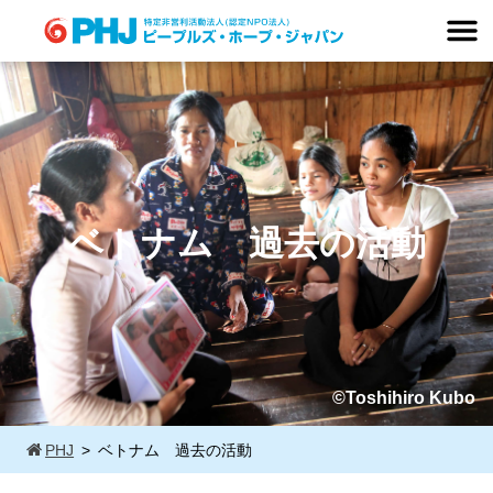
Skip
to
content
ベトナム 過去の活動
©Toshihiro Kubo
PHJ
ベトナム 過去の活動