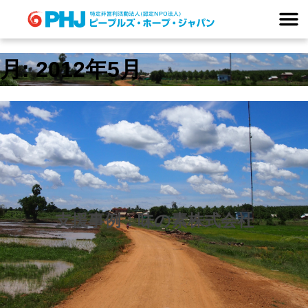
Skip
to
content
月:
2012年5月
支援事例：味の素株式会社