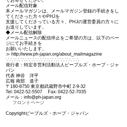
でお寄せください。
メール配信対象
本メールマガジンは、メールマガジン登録の手続きをし
てくださった方々やPHJを
支援してくださっている方々、PHJの運営委員の方々に
お送りしています。
◆メール配信解除
メールニュースの配信停止をご希望の方は、以下のペー
ジにてお手続きを
お願いいたします。
≫ http://www.ph-japan.org/about_mailmagazine
∵∴∵∴∵∴∵∴∵∴∵∴∵∴∵∴∵∴∵∴
発行者：特定非営利活動法人ピープルズ・ホープ・ジャ
パン
代表 神谷 洋平
広報 南部 道子
〒180-8750 東京都武蔵野市中町 2-9-32
Tel: 0422-52-5507 Fax: 0422-52-7035
メール：info@ph-japan.org
フロントページ
Copyrightピープルズ・ホープ・ジャパン