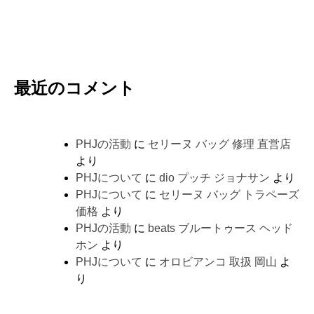
最近のコメント
PHJの活動
に
セリーヌ バッグ 修理 直営店
より
PHJについて
に
dio プッチ ジョナサン
より
PHJについて
に
セリーヌ バッグ トラペーズ
価格
より
PHJの活動
に
beats ブルートゥース ヘッド
ホン
より
PHJについて
に
オロビアンコ 取扱 岡山
よ
り