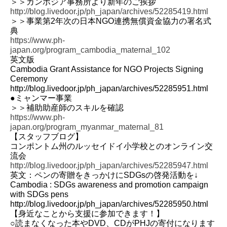
＞＞カンボジア事務所より新年のご挨拶
http://blog.livedoor.jp/ph_japan/archives/52285419.html
＞＞事業第2年次の日本NGO連携無償資金協力の署名式
典
https://www.ph-
japan.org/program_cambodia_maternal_102
英文版
Cambodia Grant Assistance for NGO Projects Signing
Ceremony
http://blog.livedoor.jp/ph_japan/archives/52285951.html
●ミャンマー事業
＞＞補助助産師のスキルを確認
https://www.ph-
japan.org/program_myanmar_maternal_81
【スタッフブログ】
コンポントム州のルッセイドイ小学校とのオンライン交
流会
http://blog.livedoor.jp/ph_japan/archives/52285947.html
英文：ペンの寄贈をきっかけにSDGsの啓発活動を↓
Cambodia : SDGs awareness and promotion campaign
with SDGs pens
http://blog.livedoor.jp/ph_japan/archives/52285950.html
【身近なことから支援に参加できます！】
○読まなくなった本やDVD、CDがPHJの寄付になります