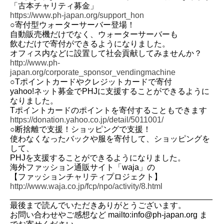
「古本チャリティ募金」
https://www.ph-japan.org/support_hon
○寄付型ウォーターサーバー登場！
自動販売機だけでなく、ウォーターサーバーも
飲むだけで寄付ができるようになりました。
オフィス内などに設置して社会貢献してみませんか？
http://www.ph-
japan.org/corporate_sponsor_vendingmachine
○Tポイントカードやクレジットカードで寄付
yahoo!ネット募金でPHJに支援することができるように
なりました。
Tポイントカードのポイントを寄付することもできます
https://donation.yahoo.co.jp/detail/5011001/
○断捨離で支援！ショッピングで支援！
使わなくなったバックや服を寄付して、ショッピングを
して、
PHJを支援することができるようになりました。
海外ファッション通販サイト「waja」の
【ファッションチャリティプロジェクト】
http://www.waja.co.jp/fcp/npo/activity/8.html
_____________________________________________
最後まで読んでいただきありがとうございます。
お問い合わせやご感想など mailto:info@ph-japan.org ま