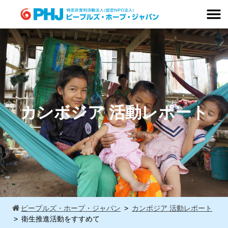
Skip
to
content
カンボジア 活動レポート
ピープルズ・ホープ・ジャパン
カンボジア 活動レポート
衛生推進活動をすすめて