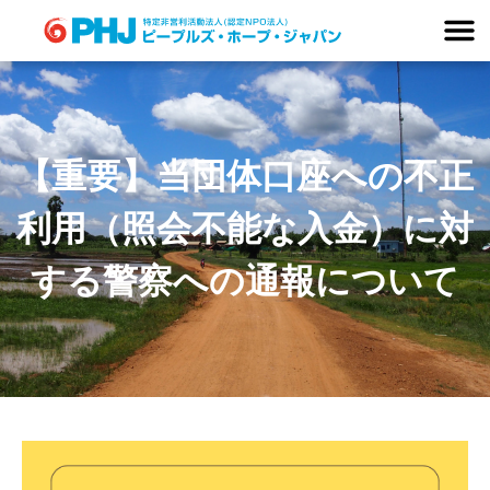
Skip
to
content
【重要】当団体口座への不正
利用（照会不能な入金）に対
する警察への通報について