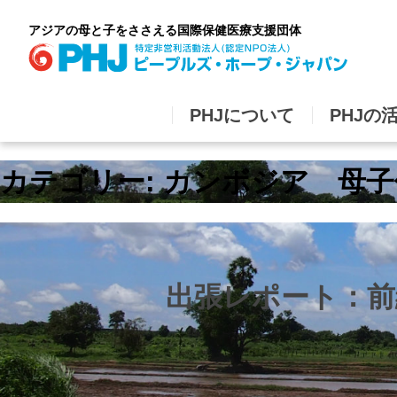
Skip
to
アジアの母と子をささえる国際保健医療支援団体
content
PHJについて
PHJの
カテゴリー:
カンボジア 母子
出張レポート：前