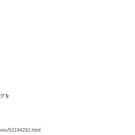
グを
hives/52194292.html