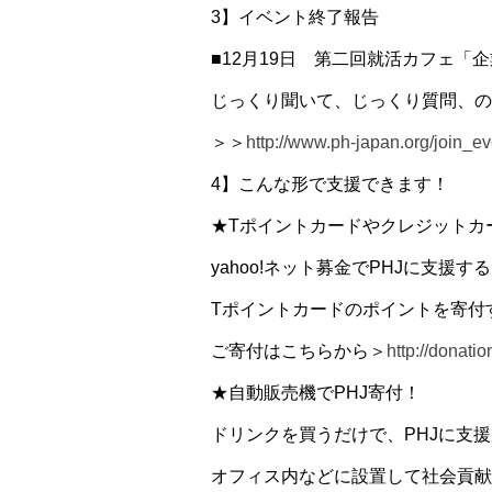
3】イベント終了報告
■12月19日 第二回就活カフェ「企
じっくり聞いて、じっくり質問、の
＞＞
http://www.ph-japan.org/join_
4】こんな形で支援できます！
★Tポイントカードやクレジットカー
yahoo!ネット募金でPHJに支援
Tポイントカードのポイントを寄付
ご寄付はこちらから＞
http://donati
★自動販売機でPHJ寄付！
ドリンクを買うだけで、PHJに支
オフィス内などに設置して社会貢献