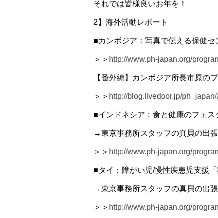
それでは皆様良いお年を！
2】海外活動レポート
■カンボジア：写真で伝える保健セ
＞＞
http://www.ph-japan.org/prog
【番外編】カンボジア所長市原のブ
＞＞
http://blog.livedoor.jp/ph_japa
■インドネシア：食と健康のフェス
→東京事務所スタッフの真貝の出張
＞＞
http://www.ph-japan.org/progra
■タイ：障がい児/慢性疾患児支援
→東京事務所スタッフの真貝の出張
＞＞
http://www.ph-japan.org/progr