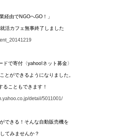
業経由でNGOへGO！」
就活カフェ無事終了しました
event_20141219
ドで寄付〈yahoo!ネット募金〉
することができるようになりました。
することもできます！
on.yahoo.co.jp/detail/5011001/
援ができる！そんな自動販売機を
してみませんか？