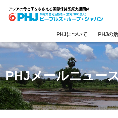
Skip
to
アジアの母と子をささえる国際保健医療支援団体
content
PHJについて
PHJの
PHJメールニュース