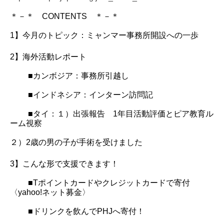
＊－＊ CONTENTS ＊－＊
1】今月のトピック：ミャンマー事務所開設への一歩
2】海外活動レポート
■カンボジア：事務所引越し
■インドネシア：インターン訪問記
■タイ：１）出張報告 1年目活動評価とピア教育ル
ーム視察
２）2歳の男の子が手術を受けました
3】こんな形で支援できます！
■Tポイントカードやクレジットカードで寄付
〈yahoo!ネット募金〉
■ドリンクを飲んでPHJへ寄付！