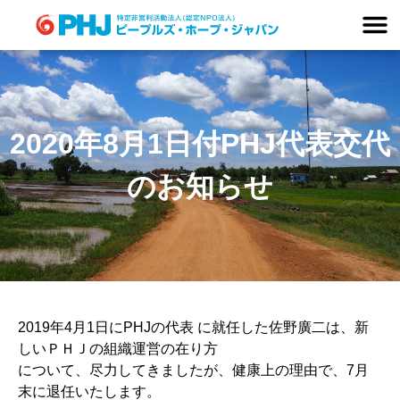
Skip
to
content
2020年8月1日付PHJ代表交代
のお知らせ
2019年4月1日にPHJの代表 に就任した佐野廣二は、新
しいＰＨＪの組織運営の在り方
について、尽力してきましたが、健康上の理由で、7月
末に退任いたします。