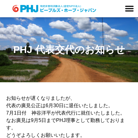
Skip
to
content
PHJ 代表交代のお知らせ
お知らせが遅くなりましたが、
代表の廣見公正は6月30日に退任いたしました。
7月1日付 神谷洋平が代表代行に就任いたしました。
なお廣見は9月5日までPHJ理事として勤務しておりま
す。
どうぞよろしくお願いいたします。