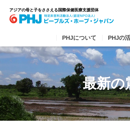
Skip
to
アジアの母と子をささえる国際保健医療支援団体
content
PHJについて
PHJの
最新の