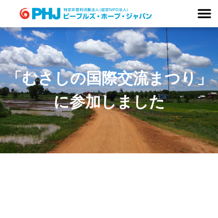
Skip
to
content
「むさしの国際交流まつり」
に参加しました