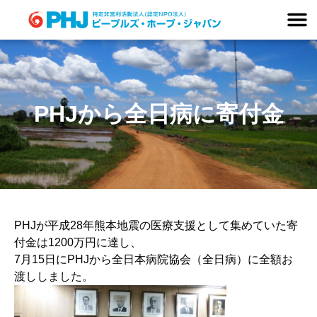
Skip
to
content
PHJから全日病に寄付金
PHJが平成28年熊本地震の医療支援として集めていた寄
付金は1200万円に達し、
7月15日にPHJから全日本病院協会（全日病）に全額お
渡ししました。