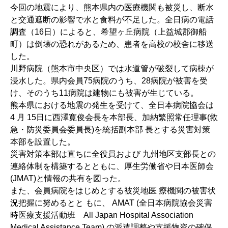
今回の地震により、熊本県内の医療機関も被災し、断水
と交通遮断の影響で水と食料が不足した。全日病の電話
調査（16日）によると、希望ヶ丘病院（上益城郡御船
町）は倒壊の恐れがあるため、患者を高校の校舎に移送
した。
川野病院（熊本市中央区）では水道管が破裂して病棟が
浸水した。県内会員75病院のうち、28病院が被害を受
け、そのうち11病院は建物にも被害が生じている。
熊本県における地震の発生を受けて、全日本病院協会は
4 月 15日に西澤寛俊会長を本部長、加納繁照常任理事(救
急・防災委員会委員長)を統括副本部 長とする災害対策
本部を設置した。
災害対策本部は直ちに全役員および 九州地区支部長との
連絡体制を構築するとともに、厚生労働省や日本医師会
(JMAT)と情報の共有を図った。
また、会員病院をはじめとする被災地医 療機関の被害状
況把握に努めるとと もに、 AMAT (全日本病院協会災害
時医療支援活動班 All Japan Hospital Association
Medical Assistance Team) の派遣調整や支援物資の確保