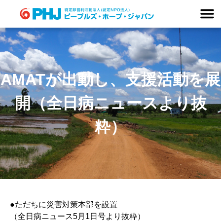
Skip
to
content
AMATが出動し、支援活動を展
開（全日病ニュースより抜
粋）
●ただちに災害対策本部を設置
（全日病ニュース5月1日号より抜粋）