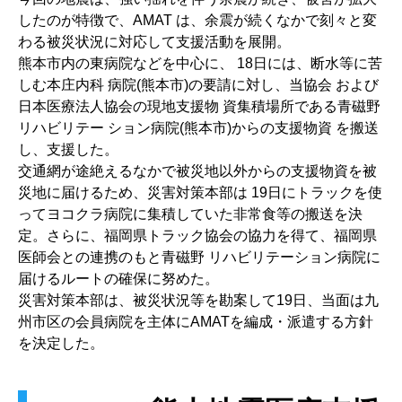
したのが特徴で、AMAT は、余震が続くなかで刻々と変
わる被災状況に対応して支援活動を展開。
熊本市内の東病院などを中心に、 18日には、断水等に苦
しむ本庄内科 病院(熊本市)の要請に対し、当協会 および
日本医療法人協会の現地支援物 資集積場所である青磁野
リハビリテー ション病院(熊本市)からの支援物資 を搬送
し、支援した。
交通網が途絶えるなかで被災地以外からの支援物資を被
災地に届けるため、災害対策本部は 19日にトラックを使
ってヨコクラ病院に集積していた非常食等の搬送を決
定。さらに、福岡県トラック協会の協力を得て、福岡県
医師会との連携のもと青磁野 リハビリテーション病院に
届けるルートの確保に努めた。
災害対策本部は、被災状況等を勘案して19日、当面は九
州市区の会員病院を主体にAMATを編成・派遣する方針
を決定した。