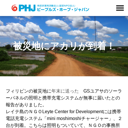
Skip
to
content
被災地にアカリが到着！
フィリピンの被災地に
年末に送った
GSユアサのソーラ
ーパネルの照明と携帯充電システムが無事に届いたとの
報告がありました。
レイテ島のＮＧＯLeyte Center for Developmentには携帯
電話充電システム「mini moshimoshiチャージャー」、２
台が到着。こちらは照明もついていて、ＮＧＯの事務所