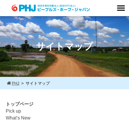
Skip
to
content
サイトマップ
PHJ
サイトマップ
トップページ
Pick up
What’s New