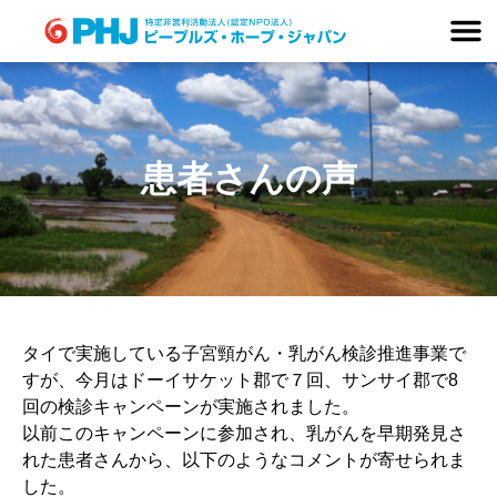
Skip
to
content
患者さんの声
タイで実施している子宮頸がん・乳がん検診推進事業で
すが、今月はドーイサケット郡で７回、サンサイ郡で8
回の検診キャンペーンが実施されました。
以前このキャンペーンに参加され、乳がんを早期発見さ
れた患者さんから、以下のようなコメントが寄せられま
した。