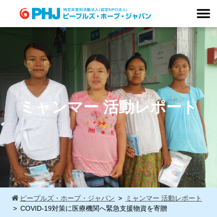
Skip
to
content
ミャンマー 活動レポート
ピープルズ・ホープ・ジャパン
ミャンマー 活動レポート
COVID-19対策に医療機関へ緊急支援物資を寄贈