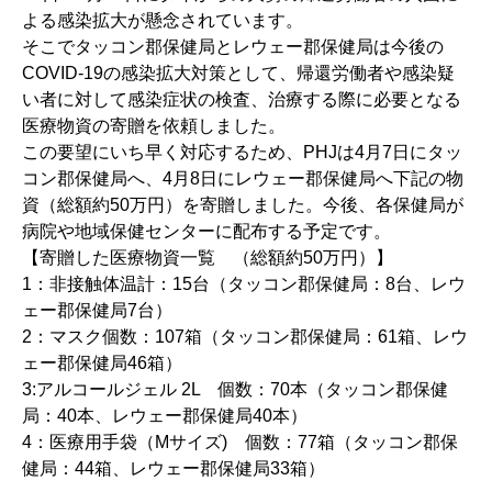
よる感染拡大が懸念されています。
そこでタッコン郡保健局とレウェー郡保健局は今後の
COVID-19の感染拡大対策として、帰還労働者や感染疑
い者に対して感染症状の検査、治療する際に必要となる
医療物資の寄贈を依頼しました。
この要望にいち早く対応するため、PHJは4月7日にタッ
コン郡保健局へ、4月8日にレウェー郡保健局へ下記の物
資（総額約50万円）を寄贈しました。今後、各保健局が
病院や地域保健センターに配布する予定です。
【寄贈した医療物資一覧 （総額約50万円）】
1：非接触体温計：15台（タッコン郡保健局：8台、レウ
ェー郡保健局7台）
2：マスク個数：107箱（タッコン郡保健局：61箱、レウ
ェー郡保健局46箱）
3:アルコールジェル 2L 個数：70本（タッコン郡保健
局：40本、レウェー郡保健局40本）
4：医療用手袋（Mサイズ) 個数：77箱（タッコン郡保
健局：44箱、レウェー郡保健局33箱）