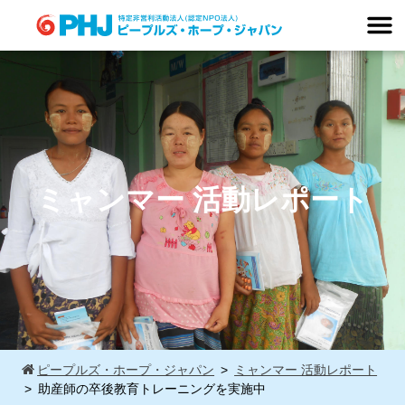
Skip
to
content
ミャンマー 活動レポート
ピープルズ・ホープ・ジャパン
ミャンマー 活動レポート
助産師の卒後教育トレーニングを実施中