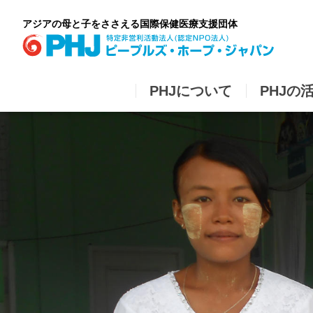
Skip
to
アジアの母と子をささえる国際保健医療支援団体
content
PHJについて
PHJの