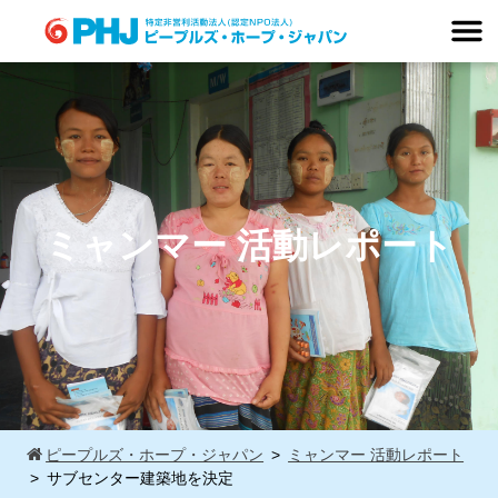
Skip
to
content
ミャンマー 活動レポート
ピープルズ・ホープ・ジャパン
ミャンマー 活動レポート
サブセンター建築地を決定