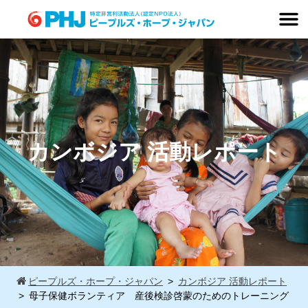
Skip
to
content
カンボジア 活動レポート
ピープルズ・ホープ・ジャパン
カンボジア 活動レポート
母子保健ボランティア 産後検診啓蒙のためのトレーニング