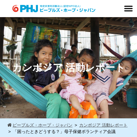
Skip
to
content
カンボジア 活動レポート
ピープルズ・ホープ・ジャパン
カンボジア 活動レポート
「困ったときどうする？」母子保健ボランティア会議