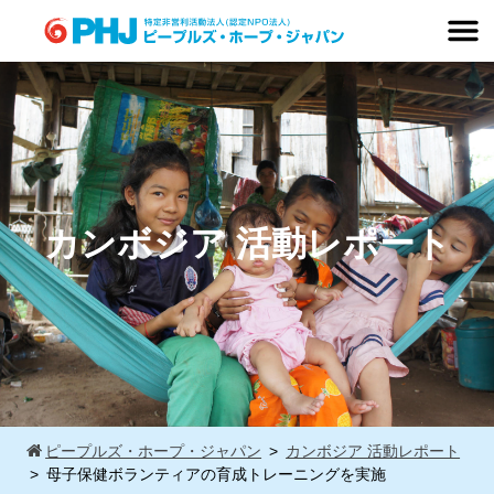
Skip
to
content
カンボジア 活動レポート
ピープルズ・ホープ・ジャパン
カンボジア 活動レポート
母子保健ボランティアの育成トレーニングを実施