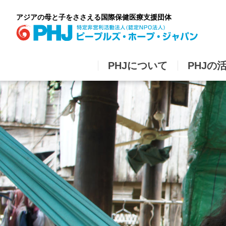
Skip
to
アジアの母と子をささえる国際保健医療支援団体
content
PHJについて
PHJの