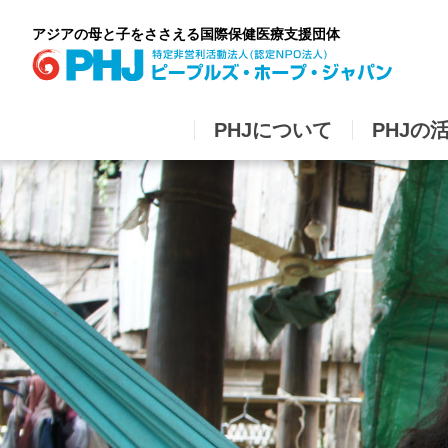
Skip
to
アジアの母と子をささえる国際保健医療支援団体
content
PHJについて
PHJの