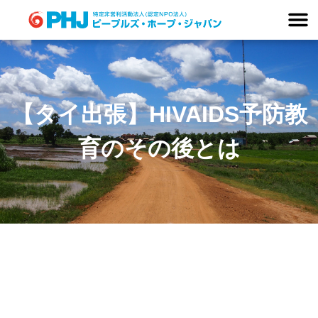
Skip
to
content
【タイ出張】HIVAIDS予防教
育のその後とは