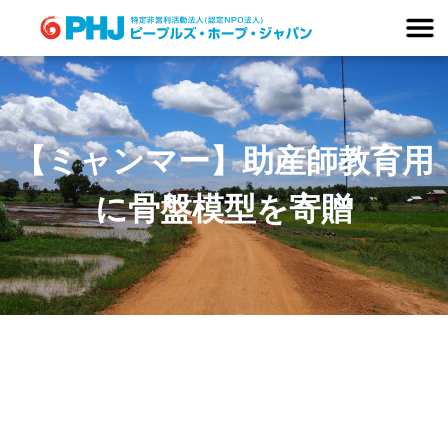
Skip
to
content
【ミャンマー】助産師教育用
に骨盤模型を寄贈