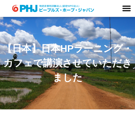
Skip
to
content
【日本】日本HPラーニング・
カフェで講演させていただき
ました