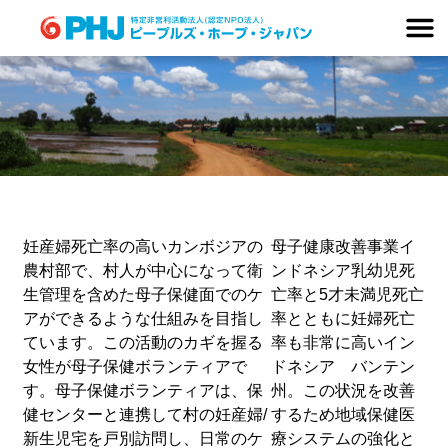
Skip
to
content
妊産婦死亡率の高いカンボジアの
母子健康改善事業イ
農村部で、村人が中心になって衛
ンドネシア乳幼児死
生管理を含めた母子保健面でのケ
亡率と5才未満児死亡
アができるような仕組みを目指し
率とともに妊婦死亡
ています。この活動のカギを握る
率も非常に高いイン
女性が母子保健ボランティアで
ドネシア バンテン
す。母子保健ボランティアは、保
州。この状況を改善
健センターと連携して村の妊産婦/
するため地域保健医
新生児宅を戸別訪問し、日常のケ
療システムの強化と