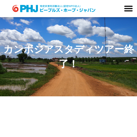
Skip
to
content
カンボジアスタディツアー終
了！