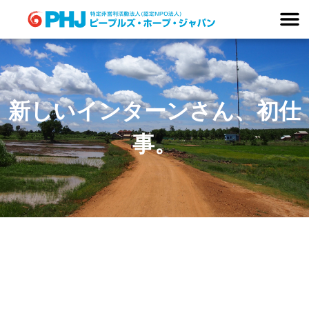
Skip
to
content
新しいインターンさん、初仕
事。