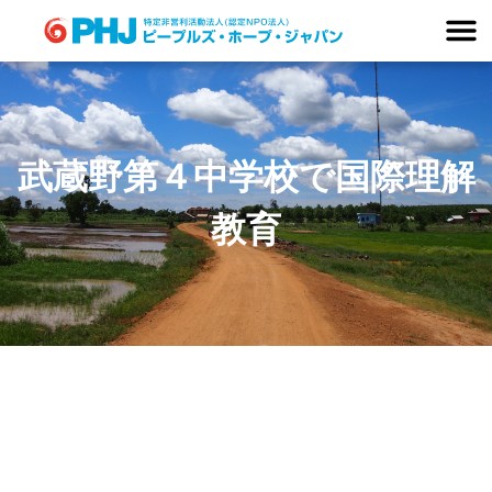
Skip
to
content
武蔵野第４中学校で国際理解
教育