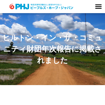
Skip
to
content
ヒルトン・イン・ザ・コミュ
ニティ財団年次報告に掲載さ
れました