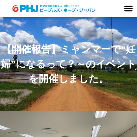
Skip
to
content
【開催報告】ミャンマーで“妊
婦”になるって？～のイベント
を開催しました。