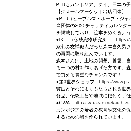
PHJもカンボジア、タイ、日本の
【クメールマーケット出店団体】
●PHJ（ピープルズ・ホープ・ジャ
当団体の2020チャリティカレン
を掲載しており、絵本をめくるよう
●IKTT（伝統織物研究所）
https:/
京都の友禅職人だった森本喜久男さ
の再開に取り組んでいます。
森本さんは、土地の開墾、養蚕、自
る一つの村を作りあげた方です。森
で買える貴重なチャンスです！
●第3世界ショップ
https://www.p-a
貧困とそれによりもたらされる世界
食品、伝統工芸や地域に根付く手仕
●CWA
http://cwb-team.net/archive
カンボジアの若者の教育や文化の保
するための場を作られています。
＝＝＝