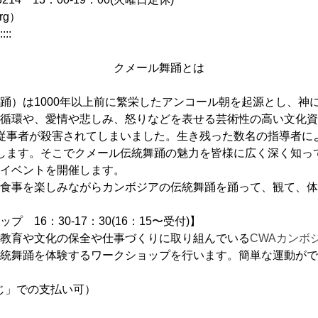
rg）
::::
クメール舞踊とは
踊）は1000年以上前に繁栄したアンコール朝を起源とし、神
循環や、愛情や悲しみ、怒りなどを表せる芸術性の高い文化資
従事者が殺害されてしまいました。生き残った数名の指導者に
します。そこでクメール伝統舞踊の魅力を皆様に広く深く知っ
イベントを開催します。
食事を楽しみながらカンボジアの伝統舞踊を踊って、観て、体
16：30-17：30(16：15〜受付)】
教育や文化の保全や仕事づくりに取り組んでいる
CWAカンボ
統舞踊を体験するワークショップを行います。簡単な運動がで
んじ」での支払い可）