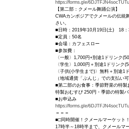
https://forms.gle/6DJTFJN4socTUT
【第二部：クメール舞踊公演】
CWAカンボジアでクメールの伝統
さい。
■日時：2019年10月19日(土) 18：3
■定員：50名
■会場：カフェスロー
■参加費：
〈一般〉1,700円+別途1ドリンク(50
〈学生〉1,000円＋別途1ドリンク(5
〈子供(小学生まで)〉無料＋別途1ドリ
（地域通貨「ぶんじ」での支払い可
■第二部のお食事：季節野菜の特製お
特製おむすび 250円・季節の特製バ
■お申込み
https://forms.gle/6DJTFJN4socTUT
＝＝＝
■□同時開催！クメールマーケット！
17時半～18時半まで、クメールマ