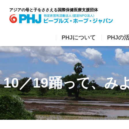
Skip
to
アジアの母と子をささえる国際保健医療支援団体
content
PHJについて
PHJの
10／19踊って、