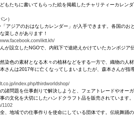
子どもたちに書いてもらった絵を掲載したチャリティーカレン
パン）
ダー「アジアのおはなしカレンダー」が入手できます。各国のお
な楽しさがあります！
/www.facebook.com/iktt.kh/
んが設立したNGOで、内戦下で途絶えかけていたカンボジア
然染色の素材となる木々の植林などをする一方で、織物の人材
本さんは2017年に亡くなってしまいましたが、森本さんが指
lt.co.jp/index.php/thirdworldshop/
の諸問題を仕事創りで解決しようと、フェアトレードやオーガ
事の文化を大切にしたハンドクラフト品を販売されています。
s/1102
全、地域での仕事作りを使命にしている団体です。伝統舞踊の