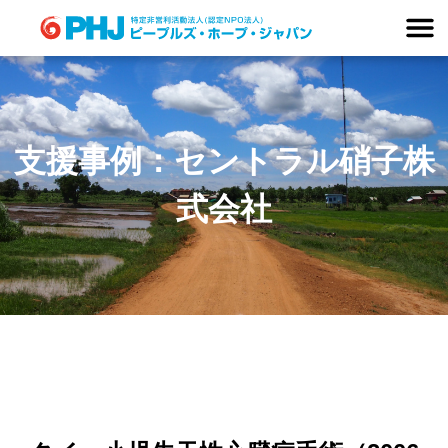
Skip
to
content
支援事例：セントラル硝子株
式会社