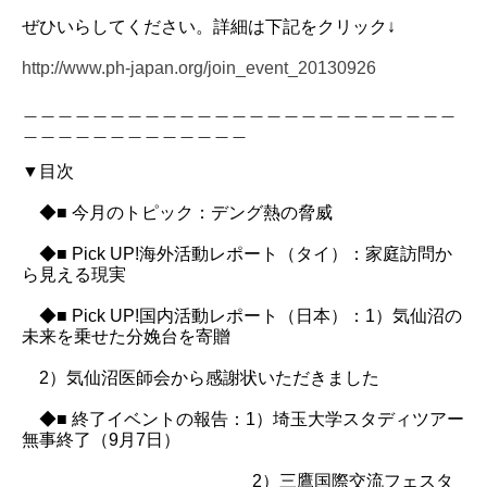
ぜひいらしてください。詳細は下記をクリック↓
http://www.ph-japan.org/join_event_20130926
＿＿＿＿＿＿＿＿＿＿＿＿＿＿＿＿＿＿＿＿＿＿＿＿＿
＿＿＿＿＿＿＿＿＿＿＿＿＿
▼目次
◆■ 今月のトピック：デング熱の脅威
◆■ Pick UP!海外活動レポート（タイ）：家庭訪問か
ら見える現実
◆■ Pick UP!国内活動レポート（日本）：1）気仙沼の
未来を乗せた分娩台を寄贈
2）気仙沼医師会から感謝状いただきました
◆■ 終了イベントの報告：1）埼玉大学スタディツアー
無事終了（9月7日）
2）三鷹国際交流フェスタ