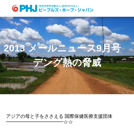
Skip
to
content
2013 メールニュース9月号
デング熱の脅威
アジアの母と子をささえる 国際保健医療支援団体
━━━━━━━━━━━━☆☆