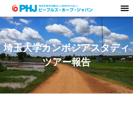
Skip
to
content
埼玉大学カンボジアスタディ
ツアー報告